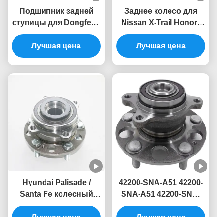
Подшипник задней
Заднее колесо для
ступицы для Dongfeng
Nissan X-Trail Honor /
Nissan Qashqai 43202-
Renault Koleos 43202-
JE20A/43202-
Лучшая цена
4BA0B / 43202-JE60A /
Лучшая цена
JE21A/43202-
43202-JG21A
JG000/43202-
JG01A/43202-JG01B
Hyundai Palisade /
42200-SNA-A51 42200-
Santa Fe колесный
SNA-A51 42200-SNC-
узел модели 51750-
951 Подшипник