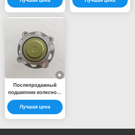
Лучшая цена
S1000
переднего колеса для
Лучшая цена
Honda Civic FD 4D
2006-2012
Послепродажный
подшипник колесного
узла для Honda Accord
LX 2013 42200-TVA-A52
Лучшая цена