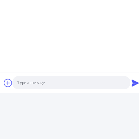
OEM Honda CU5 CU6
Замена переднего
колесного узла 42200-
T2M-T51 42200-T2J-H51
Лучшая цена
Свяжитесь с нами
Guangzhou Daming Auto Parts
Technology Co., Ltd.
Photo
Электронная почта
Video Call