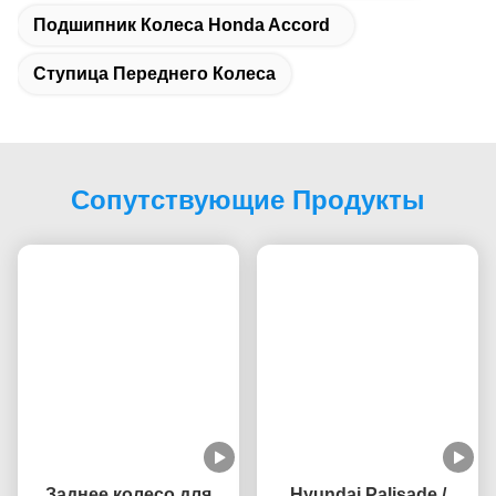
рынка, мы получили глобальную сеть продаж более чем в 100
странах, охватывающих Южную Америку, Европу, Юго-
Восточную Азию, Африку и Океанию и т.д.из которых:, Россия,
США, Австралия, Колумбия, Южная Африка, Филиппины и т.д.
являются нашими сильнейшими рынками.
Вопрос 3: Вы тестируете все товары перед доставкой?
О: Да, у нас есть специализированные инспекторы качества
для проверки товаров перед доставкой.
Вопрос 4: Сколько времени у вас на доставку?
Это зависит от вашего адреса и выбранного вами способа
транспортировки.
Тэги:
Замена Сборки Колесного Узла
Подшипник Колеса Honda Accord
Ступица Переднего Колеса
Сопутствующие Продукты