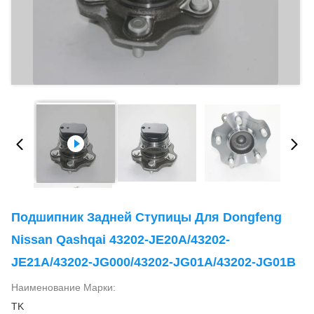
Подшипник Задней Ступицы Для Dongfeng
Nissan Qashqai 43202-JE20A/43202-
JE21A/43202-JG000/43202-JG01A/43202-JG01B
Наименование Марки:
TK