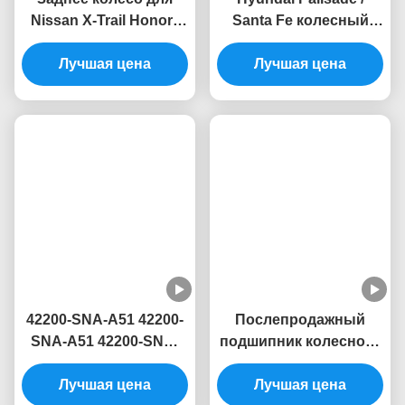
Заднее колесо для
Hyundai Palisade /
Nissan X-Trail Honor /
Santa Fe колесный
Renault Koleos 43202-
узел модели 51750-
4BA0B / 43202-JE60A /
Лучшая цена
Лучшая цена
S1000
43202-JG21A