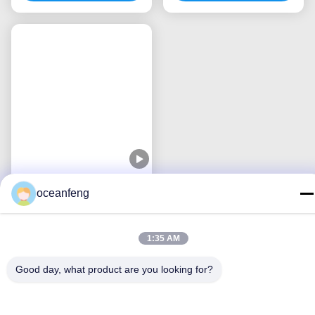
42200-SNA-A51 42200-
Послепродажный
SNA-A51 42200-SNC-
подшипник колесного
951 Подшипник
узла для Honda Accord
переднего колеса для
Лучшая цена
LX 2013 42200-TVA-A52
Лучшая цена
Honda Civic FD 4D
oceanfeng
2006-2012
1:35 AM
Good day, what product are you looking for?