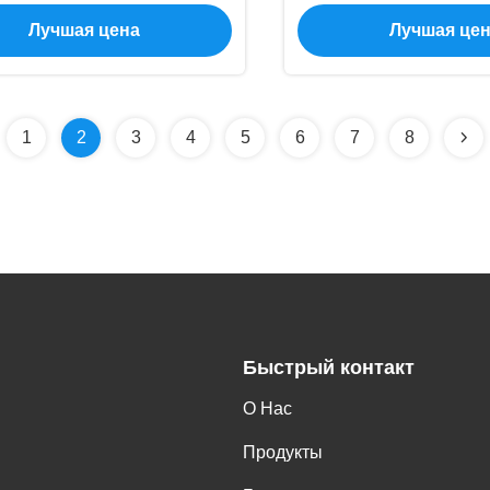
жение вибрации и шума
2014-2019
Лучшая цена
Лучшая це
1
2
3
4
5
6
7
8
Быстрый контакт
О Нас
Продукты