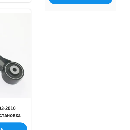
03-2010
становка
-0A081
на