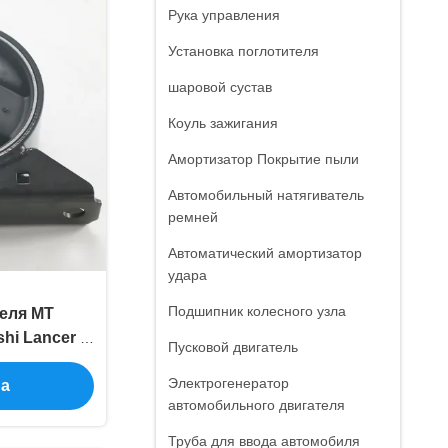
Рука управления
Установка поглотителя
шаровой сустав
Коуль зажигания
Амортизатор Покрытие пыли
Автомобильный натягиватель
ремней
Автоматический амортизатор
удара
Подшипник колесного узла
еля MT
hi Lancer 5-
Пусковой двигатель
ия
Электрогенератор
на
автомобильного двигателя
Труба для ввода автомобиля