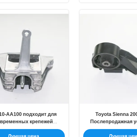
10-AA100 подходит для
Toyota Sienna 20
овременных крепежей
Послепродажная у
гателя / Elantra крепеж
двигателя 12363
Лучшая цена
Лучшая це
теля резины 21810-AA000