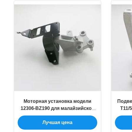
Моторная установка модели
Подве
12306-BZ190 для малайзийской
T11/
PERODUA Toyota Agya
Лучшая цена