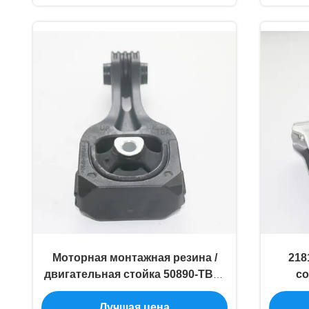
Моторная монтажная резина /
218
двигательная стойка 50890-TBA-
с
A82 для Dongfeng Honda Civic
дви
Лучшая цена
двига