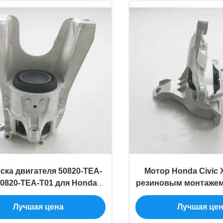
ска двигателя 50820-TEA-
Мотор Honda Civic 
50820-TEA-T01 для Honda
резиновым монтажем
Civic X Sedan
50850-TBA-
Лучшая цена
Лучшая це