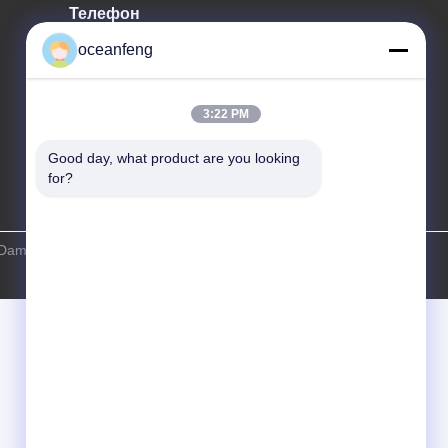
Телефон
86--13060618803
oceanfeng
3:22 PM
Good day, what product are you looking 
for?
aming Auto Parts Technology Co., Ltd. Все права защищены.