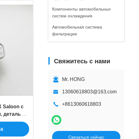
Компоненты автомобильных
систем охлаждения
Автомобильная система
фильтрации
Свяжитесь с нами
Mr. HONG
13060618803@163.com
+8613060618803
X Saloon с
, деталь No
A81
на
Связаться сейчас