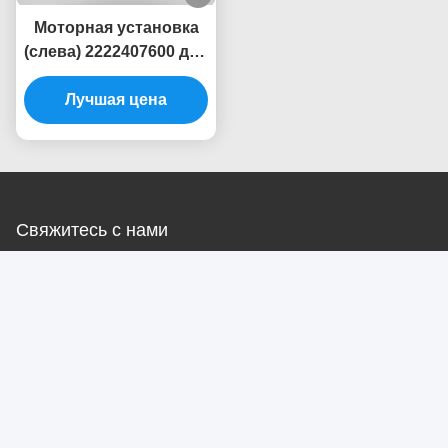
Mercedes-Benz S-
Лучшая цена
Mercedes-Benz C-Class
Лучшая цена
класса (W221)
(S205)
Моторная установка
(слева) 2222407600 для
Photo
Mercedes-Benz W222
Лучшая цена
Video Call
Audio Call