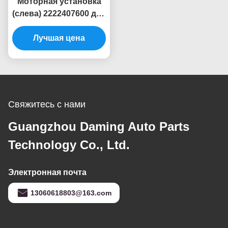
класса (W221)
(S205)
Моторная установка
(слева) 2222407600 для
Mercedes-Benz W222
Лучшая цена