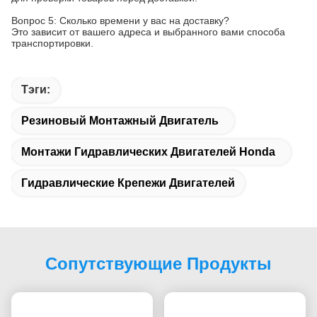
Мы специализируемся на таких ISUZU, Toyota, Honda,
Mitsubishi, Nissan, Mazda, Ford, Subaru, BMW, Benz, Suzuki, Kia
PROTON и т. Д. Мы поставляем выше бренд оригинальные
оригинальные запчасти, китайский запасные части,Части OEM
и т.д.Для любых деталей, пожалуйста, свяжитесь с нами.
Q3. Где продаются ваши продукты?
Благодаря десятилетним постоянным усилиям и расширению
рынка, мы получили глобальную сеть продаж более чем в 100
странах, охватывающих Южную Америку, Европу, Юго-
Восточную Азию, Африку и Океанию и т.д.из которых:, Россия,
США, Австралия, Колумбия, Южная Африка, Филиппины и т.д.
являются нашими сильнейшими рынками.
Вопрос 4: Вы тестируете все товары перед доставкой?
О: Да, у нас есть специализированные инспекторы качества
для проверки товаров перед доставкой.
Вопрос 5: Сколько времени у вас на доставку?
Это зависит от вашего адреса и выбранного вами способа
транспортировки.
Тэги:
Резиновый Монтажный Двигатель