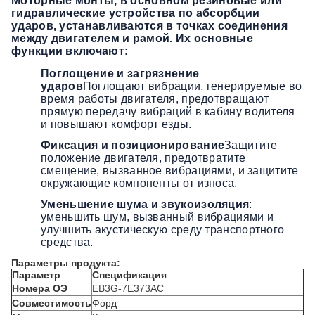
Моторные монты, в основном резиновые или
гидравлические устройства по абсорбции
ударов, устанавливаются в точках соединения
между двигателем и рамой. Их основные
функции включают:
Поглощение и загрязнение
ударов
Поглощают вибрации, генерируемые во
время работы двигателя, предотвращают
прямую передачу вибраций в кабину водителя
и повышают комфорт езды.
Фиксация и позиционирование
Защитите
положение двигателя, предотвратите
смещение, вызванное вибрациями, и защитите
окружающие компоненты от износа.
Уменьшение шума и звукоизоляция
:
уменьшить шум, вызванный вибрациями и
улучшить акустическую среду транспортного
средства.
Параметры продукта:
Параметр
Спецификация
Номера ОЭ
EB3G-7E373AC
Совместимость
Форд