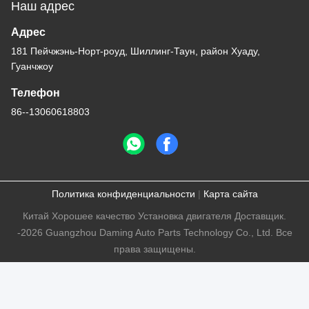
Свяжитесь с нами
Guangzhou Daming Auto Parts
Technology Co., Ltd.
Электронная почта
13060618803@163.com
Наш адрес
Адрес
181 Пейчжэнь-Норт-роуд, Шиллинг-Таун, район Хуаду,
Гуанчжоу
Телефон
86--13060618803